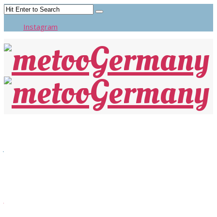
Instagram
BILD: Jany Tempel beschwert sich bei
Justizminister: “Das ist psychische
Körperverletzung”
Klage gegen Dieter Wedel immer noch nicht zugelassen.
Jany-Tempel-gegen-Münchner-Landgericht_-„psychische-
Körperverletzung-_-Regional-_-BILD.de_