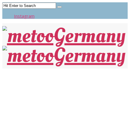
Instagram
ZEIT ONLINE: #MeToo Catherine
Deneuve entschuldigt sich bei Opfern
sexueller Gewalt
Für ihre Unterschrift zum Aufruf “Freiheit, lästig zu sein” ist die
Schauspielerin vielfach kritisiert worden. Jetzt nimmt sie in
einem offenen Brief dazu Stellung.