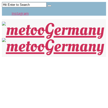
Instagram
Michael Reh: Katharsis-Drama einer
Familie
Ein intimer und schonungsloser Blick auf Familien- und
Missbrauchsstrukturen. Geheimnisse der Vergangenheit und
die Frau als Täterin. Der internationale Werbe- und
Modefotograf Michael Reh verarbeitet in diesem auf
autobiografischen Elementen basierenden Roman seine